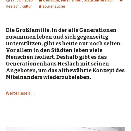
17. Juni 2016
Gebäude
,
Miteinander
,
Stadtteil Heslach
Heslach
,
Kultur
spurensuche
Die Großfamilie, in der alle Generationen
zusammen leben und sich gegenseitig
unterstützen, gibt es heute nur noch selten.
Vor allem in den Städten leben viele
Menschen isoliert. Deshalb gibt es das
Generationenhaus Heslach mit seinen
Angeboten, um das altbewährte Konzept des
Miteinanders wiederzubeleben.
Weiterlesen
→