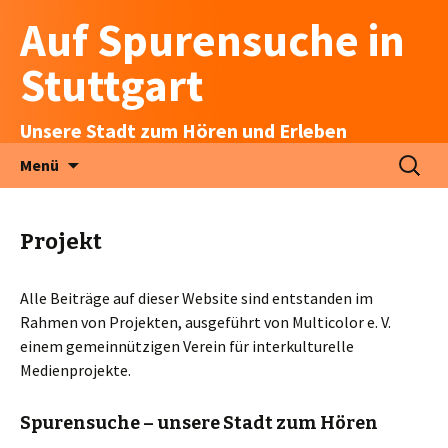
Auf Spurensuche in
Stuttgart
Unsere Stadt zum Hören und Erleben
Zum
Suchen
Menü
Inhalt
nach:
springen
Projekt
Alle Beiträge auf dieser Website sind entstanden im
Rahmen von Projekten, ausgeführt von Multicolor e. V.
einem gemeinnützigen Verein für interkulturelle
Medienprojekte.
Spurensuche – unsere Stadt zum Hören