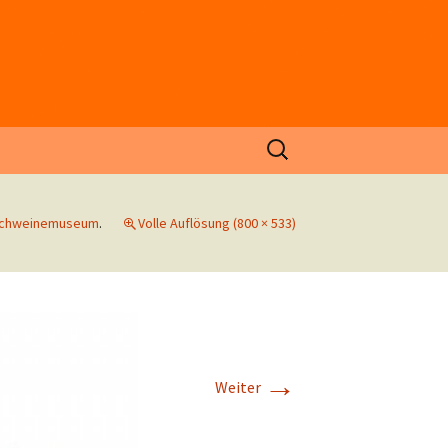
Suchen
nach:
chweinemuseum
.
Volle Auflösung (800 × 533)
→
Weiter