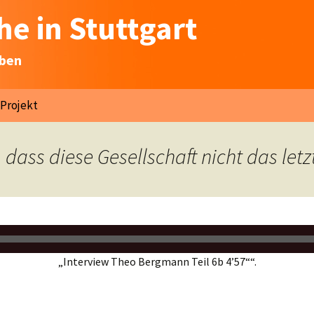
e in Stuttgart
eben
Projekt
st, dass diese Gesellschaft nicht das let
„Interview Theo Bergmann Teil 6b 4’57““.