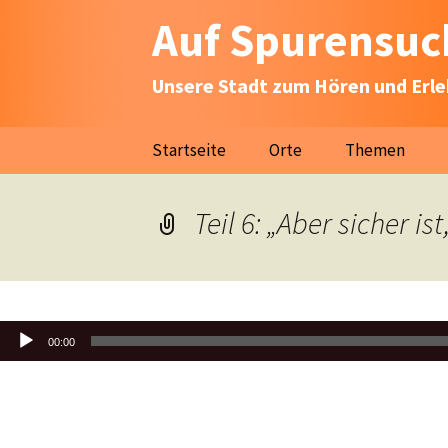
Auf Spurensuch
Unsere Stadt zum Hören und Erl
Zum
Startseite
Orte
Themen
Inhalt
springen
Teil 6: „Aber sicher i
Audio-
00:00
Player