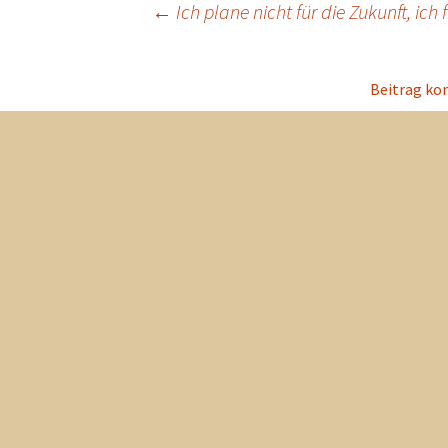
Beitragsnavigation
←
Ich plane nicht für die Zukunft, ic
Beitrag k