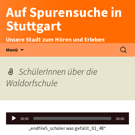
Auf Spurensuche in
Stuttgart
Unsere Stadt zum Hören und Erleben
Zum
Suchen
Menü
Inhalt
nach:
springen
SchülerInnen über die
Waldorfschule
Audio-
00:00
00:00
Player
„endfile5_schüler was gefällt_01_48“.